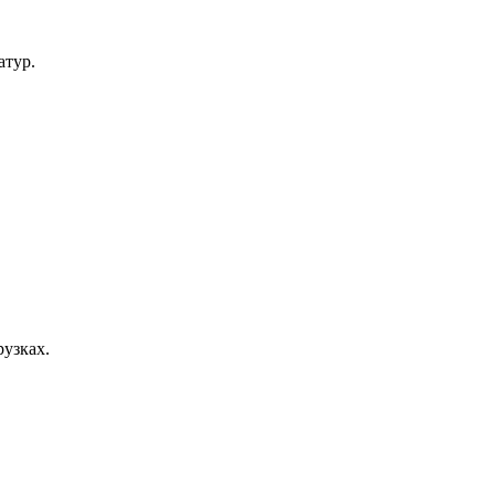
атур.
узках.