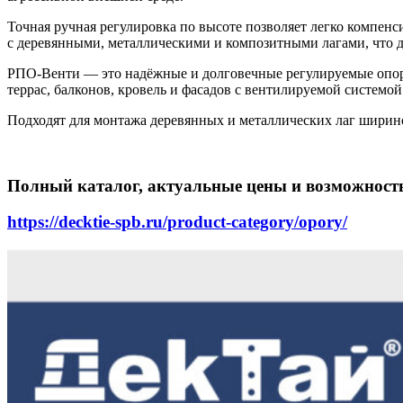
Точная ручная регулировка по высоте позволяет легко компен
с деревянными, металлическими и композитными лагами, что 
РПО-Венти — это надёжные и долговечные регулируемые опоры
террас, балконов, кровель и фасадов с вентилируемой системой
Подходят для монтажа деревянных и металлических лаг ширино
Полный каталог, актуальные цены и возможность
https://decktie-spb.ru/product-category/opory/