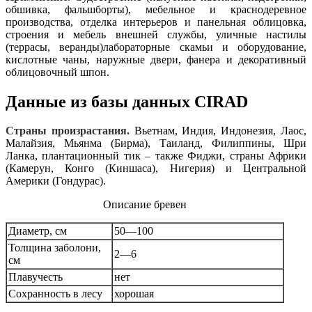
обшивка, фальшборты), мебельное и краснодеревное
производства, отделка интерьеров и панельная облицовка,
строения и мебель внешней службы, уличные настилы
(террасы, веранды)лабораторные скамьи и оборудование,
кислотные чаны, наружные двери, фанера и декоративный
облицовочный шпон.
Данные из базы данных CIRAD
Страны произрастания.
Вьетнам, Индия, Индонезия, Лаос,
Малайзия, Мьянма (Бирма), Таиланд, Филиппины, Шри
Ланка, плантационный тик – также Фиджи, страны Африки
(Камерун, Конго (Киншаса), Нигерия) и Центральной
Америки (Гондурас).
Описание бревен
Диаметр, см
50—100
Толщина заболони,
2—6
см
Плавучесть
нет
Сохранность в лесу
хорошая