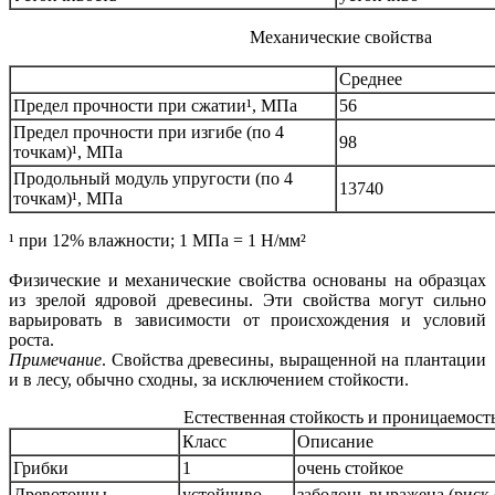
Механические свойства
Среднее
Предел прочности при сжатии¹, МПа
56
Предел прочности при изгибе (по 4
98
точкам)¹, МПа
Продольный модуль упругости (по 4
13740
точкам)¹, МПа
¹ при 12% влажности; 1 МПа = 1 Н/мм²
Физические и механические свойства основаны на образцах
из зрелой ядровой древесины. Эти свойства могут сильно
варьировать в зависимости от происхождения и условий
роста.
Примечание
. Свойства древесины, выращенной на плантации
и в лесу, обычно сходны, за исключением стойкости.
Естественная стойкость и проницаемост
Класс
Описание
Грибки
1
очень стойкое
Древоточцы
устойчиво
заболонь выражена (риск