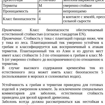
Термиты
M
умеренно стойкое
Проницаемость
4
непроницаемо
в контакте с землёй, прес
Класс биоопасности
4
сильной сырости
Примечание
. Класс биоопасности обеспечиваемый
естественной стойкостью (согласно стандартам EN).
Примечание
. Стойкость у тика с плантаций гораздо ниже, чем
у тика из леса. Плантационный тик умеренно устойчив к
грибам и классифицируется как восприимчивый к атакам
термитов. Плантационный тик из Азии и из других мест
имеет класс стойкости 1-3 по отношению к грибам и класс M-
S (от умеренно стойкого до восприимчивого) по отношению к
термитам.
В случае высокого содержания кремнезёма тик из
естественного леса может иметь класс биоопасности 5
(использование в морских и солоноватых водах).
Устойчивость к грибам и термитам приведена для готовых
изделий в умеренном климате. За исключением специальных
комментариев для заболони, естественная стойкость
приведена для зрелой ядровой древесины.
Заболонь всегда должна рассматриваться как нестойкая к