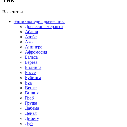
Все статьи
Энциклопедия древесины
Древесина меранти
Абаши
Азобе
Ако
Анингре
Афромосия
Бальса
Берёза
Билинга
Боссе
Бубинга
Бук
Венге
Вишня
Граб
Груша
Дабема
Денья
Дибету
Дуб