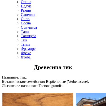
Осина
Падук
Рамин
Сапелли
Сипо
Сосна
Сукупира
Тали
Татажуба
Тик
Тьяма
Фрамире
Фраке
Ятоба
Древесина тик
Название:
тик.
Ботаническое семейство:
Вербеновые (Verbenaceae).
Латинское название:
Tectona grandis.