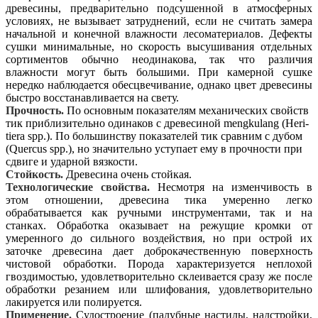
древесины, предварительно подсушенной в атмосферных
условиях, не вызывает затруднений, если не считать замера
начальной и конечной влажности лесоматериалов. Дефекты
сушки минимальные, но скорость высушивания отдельных
сортиментов обычно неодинакова, так что различия
влажности могут быть большими. При камерной сушке
нередко наблюдается обесцвечивание, однако цвет древесины
быстро восстанавливается на свету.
Прочность.
По основным показателям механических свойств
тик приблизительно одинаков с древесиной mengkulang (Heri-
tiera spp.). По большинству показателей тик сравним с дубом
(Quercus spp.), но значительно уступает ему в прочности при
сдвиге и ударной вязкости.
Стойкость.
Древесина очень стойкая.
Технологические свойства.
Несмотря на изменчивость в
этом отношении, древесина тика умеренно легко
обрабатывается как ручными инструментами, так и на
станках. Обработка оказывает на режущие кромки от
умеренного до сильного воздействия, но при острой их
заточке древесина дает доброкачественную поверхность
чистовой обработки. Порода характеризуется неплохой
гвоздимостью, удовлетворительно склеивается сразу же после
обработки резанием или шлифования, удовлетворительно
лакируется или полируется.
Применение.
Судостроение (палубные настилы, надстройки,