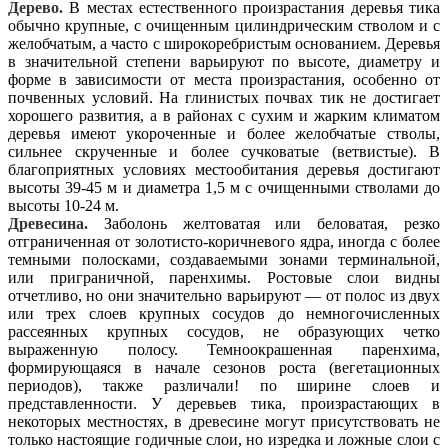
Дерево.
В местах естественного произрастания деревья тика
обычно крупные, с очищенным цилиндрическим стволом и с
желобчатым, а часто с широкоребристым основанием. Деревья
в значительной степени варьируют по высоте, диаметру и
форме в зависимости от места произрастания, особенно от
почвенных условий. На глинистых почвах тик не достигает
хорошего развития, а в районах с сухим и жарким климатом
деревья имеют укороченные и более желобчатые стволы,
сильнее скрученные и более сучковатые (ветвистые). В
благоприятных условиях местообитания деревья достигают
высоты 39-45 м и диаметра 1,5 м с очищенными стволами до
высоты 10-24 м.
Древесина.
Заболонь желтоватая или беловатая, резко
отграниченная от золотисто-коричневого ядра, иногда с более
темными полосками, создаваемыми зонами терминальной,
или приграничной, паренхимы. Ростовые слои видны
отчетливо, но они значительно варьируют — от полос из двух
или трех слоев крупных сосудов до немногочисленных
рассеянных крупных сосудов, не образующих четко
выраженную полосу. Темноокрашенная паренхима,
формирующаяся в начале сезонов роста (вегетационных
периодов), также различали! по ширине слоев и
представленности. У деревьев тика, произрастающих в
некоторых местностях, в древесине могут присутствовать не
только настоящие годичные слои, но изредка и ложные слои с