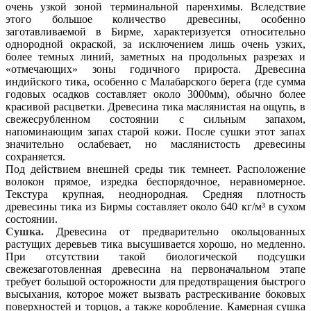
очень узкой зоной терминальной паренхимы. Вследствие
этого большое количество древесины, особенно
заготавливаемой в Бирме, характеризуется относительно
однородной окраской, за исключением лишь очень узких,
более темных линий, заметных на продольных разрезах и
«отмечающих» зоны годичного прироста. Древесина
индийского тика, особенно с Малабарского берега (где сумма
годовых осадков составляет около 3000мм), обычно более
красивой расцветки. Древесина тика маслянистая на ощупь, в
свежесрубленном состоянии с сильным запахом,
напоминающим запах старой кожи. После сушки этот запах
значительно ослабевает, но маслянистость древесины
сохраняется.
Под действием внешней среды тик темнеет. Расположение
волокон прямое, изредка беспорядочное, неравномерное.
Текстура крупная, неоднородная. Средняя плотность
древесины тика из Бирмы составляет около 640 кг/м³ в сухом
состоянии.
Сушка.
Древесина от предварительно окольцованных
растущих деревьев тика высушивается хорошо, но медленно.
При отсутствии такой биологической подсушки
свежезаготовленная древесина на первоначальном этапе
требует большой осторожности для предотвращения быстрого
высыхания, которое может вызвать растрескивание боковых
поверхностей и торцов, а также коробление. Камерная сушка