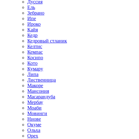
Дуссия
Ель
Зебрано
Ипе
Ироко
Кайя
Кедр
Кедровый стланик
Келтис
Кемпас
Косипо
Кото
Кумару
Липа
Лиственница
Макоре
Мансония
Масарандуба
Мербау
Моаби
Мовинги
Ниове
Окуме
Ольха
Орех