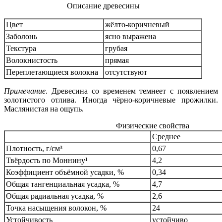
Описание древесины
Цвет
жёлто-коричневый
Заболонь
ясно выражена
Текстура
грубая
Волокнистость
прямая
Переплетающиеся волокна
отсутствуют
Примечание
. Древесина со временем темнеет с появлением
золотистого отлива. Иногда чёрно-коричневые прожилки.
Маслянистая на ощупь.
Физические свойства
Среднее
Плотность, г/см³
0,67
Твёрдость по Моннину¹
4,2
Коэффициент объёмной усадки, %
0,34
Общая тангенциальная усадка, %
4,7
Общая радиальная усадка, %
2,6
Точка насыщения волокон, %
24
Устойчивость
устойчиво