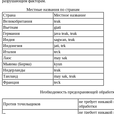
разрушающим факторам.
Местные названия по странам
Страна
Местное название
Великобритания
teak
Вьетнам
giati
Германия
java teak, teak
Индия
sagwan, teak
Индонезия
jati, tek
Италия
teck
Лаос
may sak
Мьянма (Бирма)
kyun
Нидерланды
teak
Таиланд
may sak, teak
Франция
teck
Необходимость предохраняющей обработ
не требует никако
Против точильщиков
обработки
не требует никако