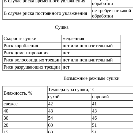
В случае риска временного увлажнения
обработки
не требует никако
В случае риска постоянного увлажнения
обработки
Сушка
Скорость сушки
медленная
Риск коробления
нет или незначительный
Риск цементирования
нет
Риск волосовидных трещин
нет или незначительный
Риск разрушающих трещин
нет
Возможные режимы сушки
Температура сушки, °C
Влажность, %
сухой
паровой
свежее
42
41
40
48
43
30
54
46
20
60
51
15
60
51